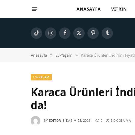
ANASAYFA
VITRIN
TikTok
Instagram
Facebook
X
Pinterest
Tumblr
(Twitter)
Anasayfa
Ev-Yaşam
Karaca Ürünleri İndirimli Fiyat
»
»
EV-YAŞAM
Karaca Ürünleri İndi
da!
BY
EDITÖR
KASIM 23, 2024
0
3 DK OKUMA