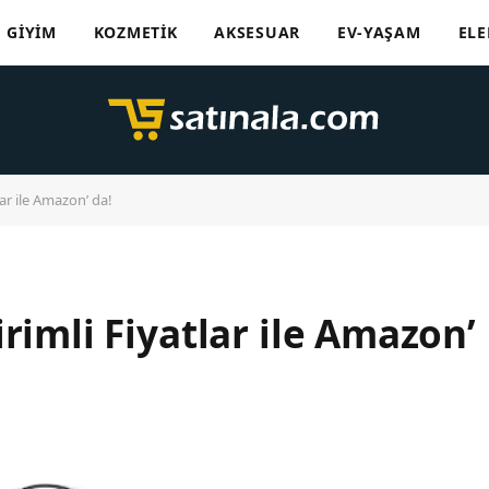
GIYIM
KOZMETIK
AKSESUAR
EV-YAŞAM
ELE
lar ile Amazon’ da!
rimli Fiyatlar ile Amazon’