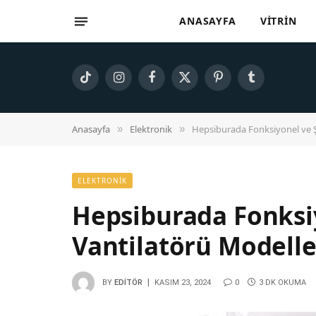
ANASAYFA
VITRIN
TikTok
Instagram
Facebook
X
Pinterest
Tumblr
(Twitter)
Anasayfa
Elektronik
Hepsiburada Fonksiyonel ve Ş
»
»
ELEKTRONIK
Hepsiburada Fonksi
Vantilatörü Modelle
BY
EDITÖR
KASIM 23, 2024
0
3 DK OKUMA