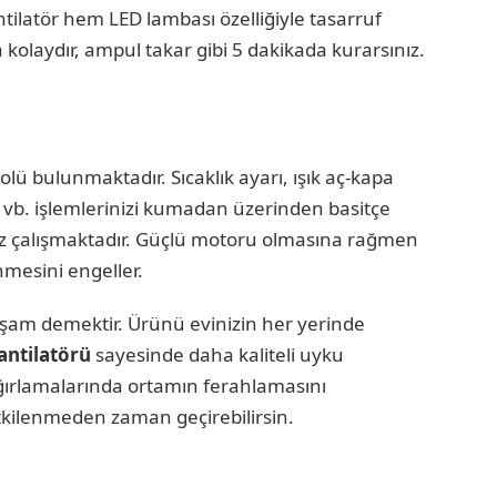
tilatör hem LED lambası özelliğiyle tasarruf
olaydır, ampul takar gibi 5 dakikada kurarsınız.
 bulunmaktadır. Sıcaklık ayarı, ışık aç-kapa
ı vb. işlemlerinizi kumadan üzerinden basitçe
siz çalışmaktadır. Güçlü motoru olmasına rağmen
mesini engeller.
yaşam demektir. Ürünü evinizin her yerinde
antilatörü
sayesinde daha kaliteli uyku
ağırlamalarında ortamın ferahlamasını
tkilenmeden zaman geçirebilirsin.