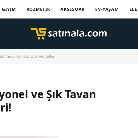
GIYIM
KOZMETIK
AKSESUAR
EV-YAŞAM
ELE
ık Tavan Vantilatörü Modelleri!
yonel ve Şık Tavan
ri!