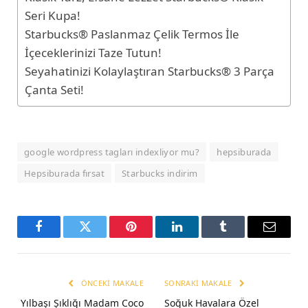
Seri Kupa!
Starbucks® Paslanmaz Çelik Termos İle
İçeceklerinizi Taze Tutun!
Seyahatinizi Kolaylaştıran Starbucks® 3 Parça
Çanta Seti!
google wordpress tagları indexliyor mu?
hepsiburada
Hepsiburada fırsat
Starbucks indirim
Facebook
Twitter
Pinterest
LinkedIn
Tumblr
Email
ÖNCEKI MAKALE
SONRAKI MAKALE
Yılbaşı Şıklığı Madam Coco
Soğuk Havalara Özel