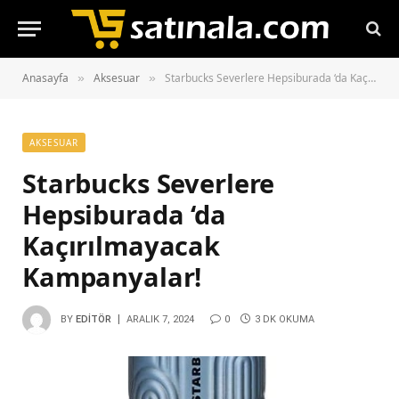
Anasayfa
Aksesuar
Starbucks Severlere Hepsiburada ‘da Kaçırılmayacak Kampanyalar!
»
»
AKSESUAR
Starbucks Severlere
Hepsiburada ‘da
Kaçırılmayacak
Kampanyalar!
BY
EDITÖR
ARALIK 7, 2024
0
3 DK OKUMA