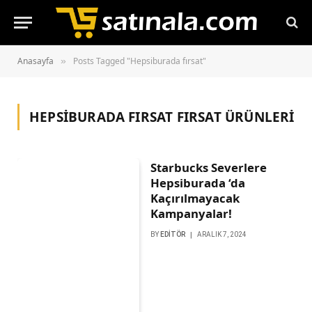
Anasayfa
Posts Tagged "Hepsiburada fırsat"
»
HEPSIBURADA FIRSAT
FIRSAT ÜRÜNLERİ
Starbucks Severlere
Hepsiburada ‘da
Kaçırılmayacak
Kampanyalar!
BY
EDITÖR
ARALIK 7, 2024