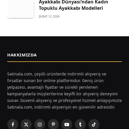
Ayakkabı Dünyası’ndan Kadın
Topuklu Ayakkabı Modelleri
ŞUBAT 12, 2024
HAKKIMIZDA
Satinala.com, çeşitli ürünlerde indirimli alışveriş ve
fırsatlar sunan bir online platformdur. Geniş ürün
yelpazesi, avantajlı fiyatlar ve sürekli yenilenen
kampanyalarla müşterilerine keyifli bir alışveriş deneyimi
sunar. Güvenli alışveriş ve profesyonel hizmet anlayışımızla
Satinala.com, indirimli alışverişin en güvenilir adresidir.
Facebook
X
Instagram
Pinterest
YouTube
Tumblr
TikTok