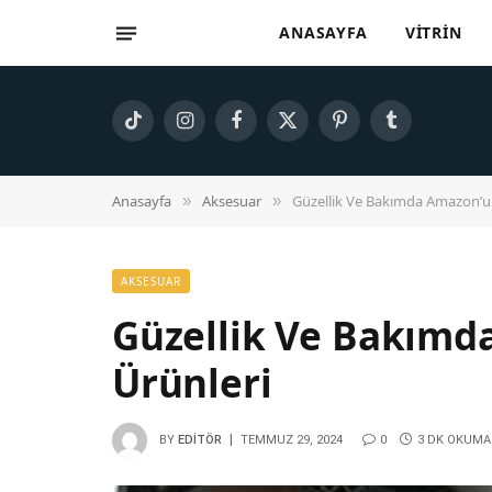
ANASAYFA
VITRIN
TikTok
Instagram
Facebook
X
Pinterest
Tumblr
(Twitter)
Anasayfa
Aksesuar
Güzellik Ve Bakımda Amazon’un 
»
»
AKSESUAR
Güzellik Ve Bakımda
Ürünleri
BY
EDITÖR
TEMMUZ 29, 2024
0
3 DK OKUMA