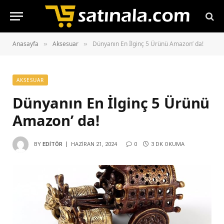
Anasayfa
Aksesuar
Dünyanın En İlginç 5 Ürünü Amazon’ da!
»
»
AKSESUAR
Dünyanın En İlginç 5 Ürünü
Amazon’ da!
BY
EDITÖR
HAZIRAN 21, 2024
0
3 DK OKUMA