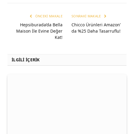
ÖNCEKI MAKALE
SONRAKI MAKALE
Hepsiburada’da Bella
Chicco Ürünleri Amazon’
Maison İle Evine Değer
da %25 Daha Tasarruflu!
Kat!
İLGİLİ İÇERİK