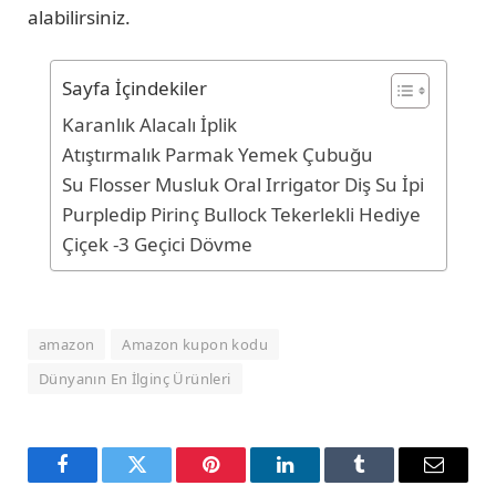
alabilirsiniz.
Sayfa İçindekiler
Karanlık Alacalı İplik
Atıştırmalık Parmak Yemek Çubuğu
Su Flosser Musluk Oral Irrigator Diş Su İpi
Purpledip Pirinç Bullock Tekerlekli Hediye
Çiçek -3 Geçici Dövme
amazon
Amazon kupon kodu
Dünyanın En İlginç Ürünleri
Facebook
Twitter
Pinterest
LinkedIn
Tumblr
Email