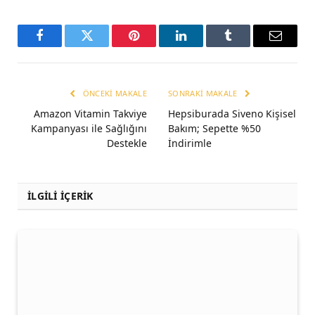
Facebook
Twitter
Pinterest
LinkedIn
Tumblr
Email
ÖNCEKI MAKALE
SONRAKI MAKALE
Amazon Vitamin Takviye
Hepsiburada Siveno Kişisel
Kampanyası ile Sağlığını
Bakım; Sepette %50
Destekle
İndirimle
İLGİLİ İÇERİK