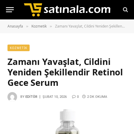
Anasayfa
Kozmetik
Zamanı Yavaşlat, Cildini Yeniden Şekillendir Retinol Gece Serum
»
»
KOZMETIK
Zamanı Yavaşlat, Cildini
Yeniden Şekillendir Retinol
Gece Serum
BY
EDITÖR
ŞUBAT 10, 2026
0
2 DK OKUMA