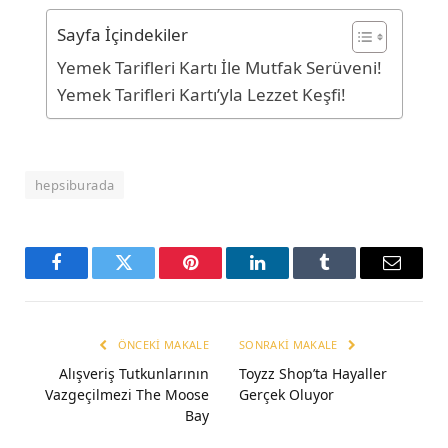
Sayfa İçindekiler
Yemek Tarifleri Kartı İle Mutfak Serüveni!
Yemek Tarifleri Kartı’yla Lezzet Keşfi!
hepsiburada
Facebook
Twitter
Pinterest
LinkedIn
Tumblr
Email
ÖNCEKI MAKALE
SONRAKI MAKALE
Alışveriş Tutkunlarının
Toyzz Shop’ta Hayaller
Vazgeçilmezi The Moose
Gerçek Oluyor
Bay