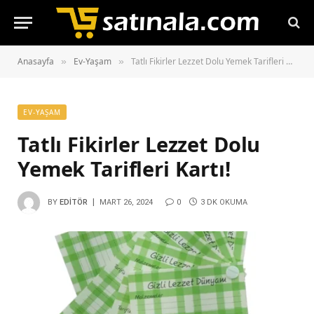
Anasayfa
Ev-Yaşam
Tatlı Fikirler Lezzet Dolu Yemek Tarifleri Kartı!
»
»
EV-YAŞAM
Tatlı Fikirler Lezzet Dolu
Yemek Tarifleri Kartı!
BY
EDITÖR
MART 26, 2024
0
3 DK OKUMA