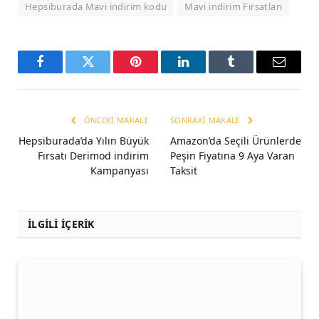
Hepsiburada Mavi indirim kodu
Mavi indirim Fırsatları
Facebook
Twitter
Pinterest
LinkedIn
Tumblr
Email
ÖNCEKI MAKALE
SONRAKI MAKALE
Hepsiburada’da Yılın Büyük
Amazon’da Seçili Ürünlerde
Fırsatı Derimod indirim
Peşin Fiyatına 9 Aya Varan
Kampanyası
Taksit
İLGİLİ İÇERİK