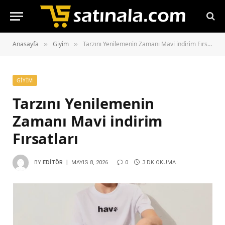
Anasayfa
Giyim
Tarzını Yenilemenin Zamanı Mavi indirim Fırsatları
»
»
GIYIM
Tarzını Yenilemenin
Zamanı Mavi indirim
Fırsatları
BY
EDITÖR
MAYIS 8, 2026
0
3 DK OKUMA