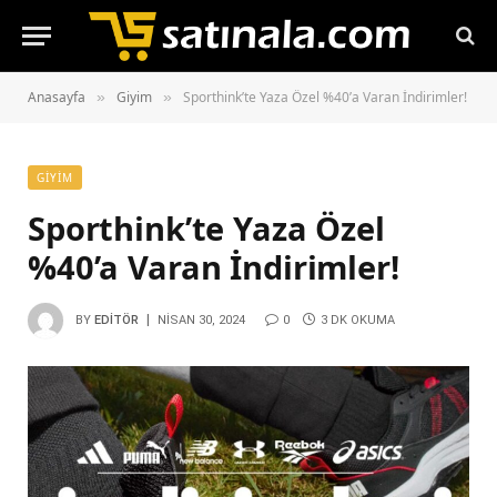
Anasayfa
Giyim
Sporthink’te Yaza Özel %40’a Varan İndirimler!
»
»
GIYIM
Sporthink’te Yaza Özel
%40’a Varan İndirimler!
BY
EDITÖR
NISAN 30, 2024
0
3 DK OKUMA