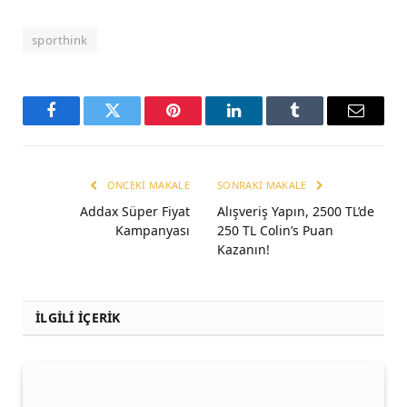
sporthink
Facebook
Twitter
Pinterest
LinkedIn
Tumblr
Email
ÖNCEKI MAKALE
SONRAKI MAKALE
Addax Süper Fiyat
Alışveriş Yapın, 2500 TL’de
Kampanyası
250 TL Colin’s Puan
Kazanın!
İLGİLİ İÇERİK