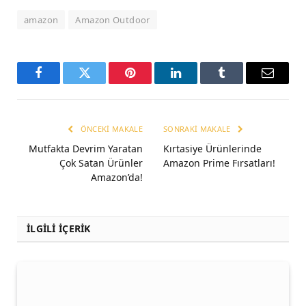
amazon
Amazon Outdoor
Facebook
Twitter
Pinterest
LinkedIn
Tumblr
Email
ÖNCEKI MAKALE
SONRAKI MAKALE
Mutfakta Devrim Yaratan
Kırtasiye Ürünlerinde
Çok Satan Ürünler
Amazon Prime Fırsatları!
Amazon’da!
İLGİLİ İÇERİK