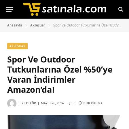
Anasayfa
Aksesuar
Spor Ve Outdoor Tutkunlarına Özel %50’ye Varan İndirimler Amazon’da!
»
»
AKSESUAR
Spor Ve Outdoor
Tutkunlarına Özel %50’ye
Varan İndirimler
Amazon’da!
BY
EDITÖR
MAYIS 26, 2024
0
3 DK OKUMA