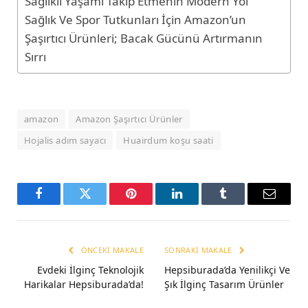
Sağlıklı Yaşamı Takip Etmenin Modern Yol
Sağlık Ve Spor Tutkunları İçin Amazon’un
Şaşırtıcı Ürünleri; Bacak Gücünü Artırmanın
Sırrı
amazon
Amazon Şaşırtıcı Ürünler
Hojalis adım sayacı
Huairdum koşu saati
Facebook
Twitter
Pinterest
LinkedIn
Tumblr
Email
ÖNCEKI MAKALE
SONRAKI MAKALE
Evdeki İlginç Teknolojik
Hepsiburada’da Yenilikçi Ve
Harikalar Hepsiburada’da!
Şık İlginç Tasarım Ürünler