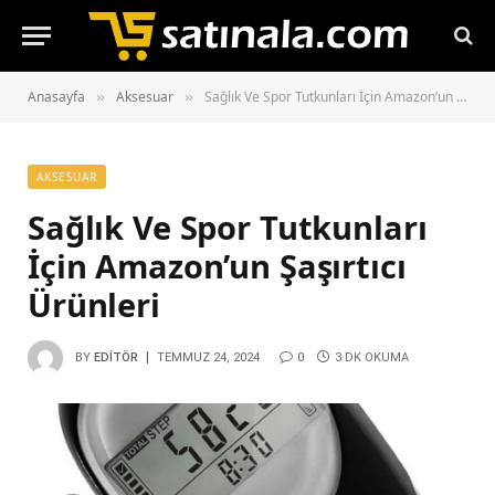
Anasayfa
Aksesuar
Sağlık Ve Spor Tutkunları İçin Amazon’un Şaşırtıcı Ürünleri
»
»
AKSESUAR
Sağlık Ve Spor Tutkunları
İçin Amazon’un Şaşırtıcı
Ürünleri
BY
EDITÖR
TEMMUZ 24, 2024
0
3 DK OKUMA