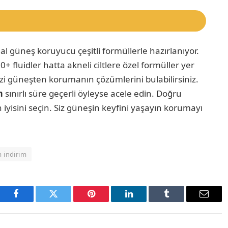
l güneş koruyucu çeşitli formüllerle hazırlanıyor.
fluidler hatta akneli ciltlere özel formüller yer
inizi güneşten korumanın çözümlerini bulabilirsiniz.
im
sınırlı süre geçerli öyleyse acele edin. Doğru
n iyisini seçin. Siz güneşin keyfini yaşayın korumayı
 indirim
Facebook
Twitter
Pinterest
LinkedIn
Tumblr
Email