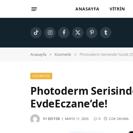
ANASAYFA
VITRIN
TikTok
Instagram
Facebook
X
Pinterest
Tumblr
(Twitter)
Anasayfa
Kozmetik
Photoderm Serisinde Yüzde 25
»
»
KOZMETIK
Photoderm Serisind
EvdeEczane’de!
BY
EDITÖR
MAYIS 11, 2025
0
2 DK OKUMA