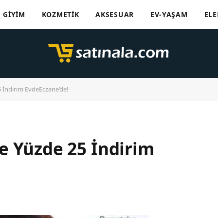
GIYIM
KOZMETIK
AKSESUAR
EV-YAŞAM
ELE
 İndirim EvdeEczane’de!
e Yüzde 25 İndirim