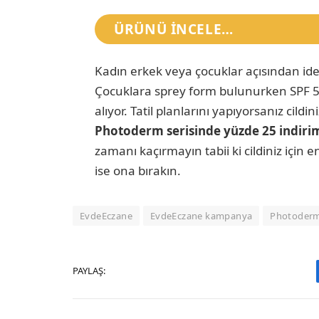
ÜRÜNÜ INCELE…
Kadın erkek veya çocuklar açısından idea
Çocuklara sprey form bulunurken SPF 50+ 
alıyor. Tatil planlarını yapıyorsanız cild
Photoderm serisinde yüzde 25 indir
zamanı kaçırmayın tabii ki cildiniz için e
ise ona bırakın.
EvdeEczane
EvdeEczane kampanya
Photoderm
PAYLAŞ: