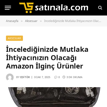
Anasayfa
Aksesuar
İncelediğinizde Mutlaka İhtiyacınızın Olacağı Amazon İlginç Ürünler
»
»
AKSESUAR
İncelediğinizde Mutlaka
İhtiyacınızın Olacağı
Amazon İlginç Ürünler
BY
EDITÖR
OCAK 7, 2025
0
3 DK OKUMA