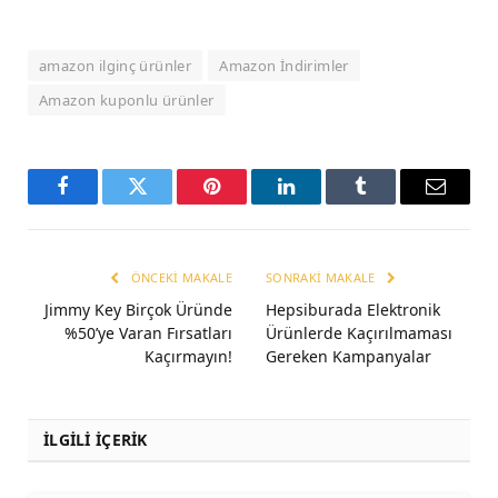
amazon ilginç ürünler
Amazon İndirimler
Amazon kuponlu ürünler
Facebook
Twitter
Pinterest
LinkedIn
Tumblr
Email
ÖNCEKI MAKALE
SONRAKI MAKALE
Jimmy Key Birçok Üründe
Hepsiburada Elektronik
%50’ye Varan Fırsatları
Ürünlerde Kaçırılmaması
Kaçırmayın!
Gereken Kampanyalar
İLGİLİ İÇERİK