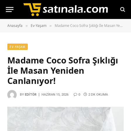
Anasayfa
Ev-Yaşam
Madame Coco Sofra Şıklığı İle Masan Yeniden Canlanıyor!
»
»
EV-YAŞAM
Madame Coco Sofra Şıklığı
İle Masan Yeniden
Canlanıyor!
BY
EDITÖR
HAZIRAN 15, 2026
0
2 DK OKUMA