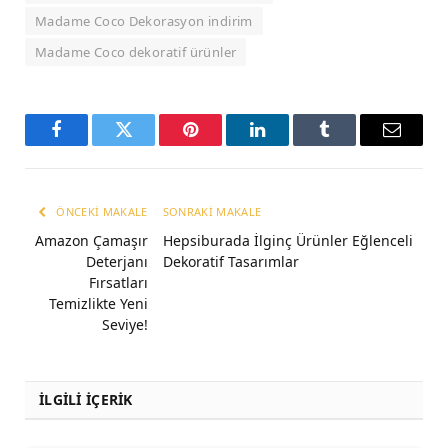
Madame Coco Dekorasyon indirim
Madame Coco dekoratif ürünler
Facebook
Twitter
Pinterest
LinkedIn
Tumblr
Email
ÖNCEKI MAKALE
SONRAKI MAKALE
Amazon Çamaşır
Hepsiburada İlginç Ürünler Eğlenceli
Deterjanı
Dekoratif Tasarımlar
Fırsatları
Temizlikte Yeni
Seviye!
İLGİLİ İÇERİK