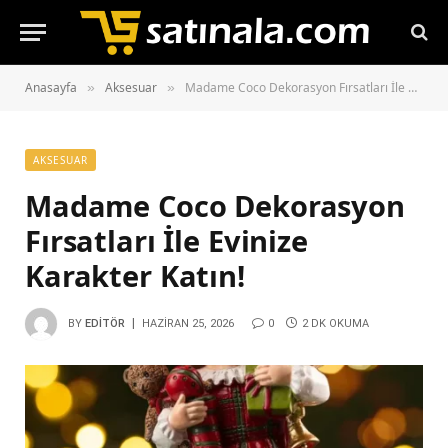
Anasayfa
Aksesuar
Madame Coco Dekorasyon Fırsatları İle Evinize Karakter Katın!
»
»
AKSESUAR
Madame Coco Dekorasyon
Fırsatları İle Evinize
Karakter Katın!
BY
EDITÖR
HAZIRAN 25, 2026
0
2 DK OKUMA