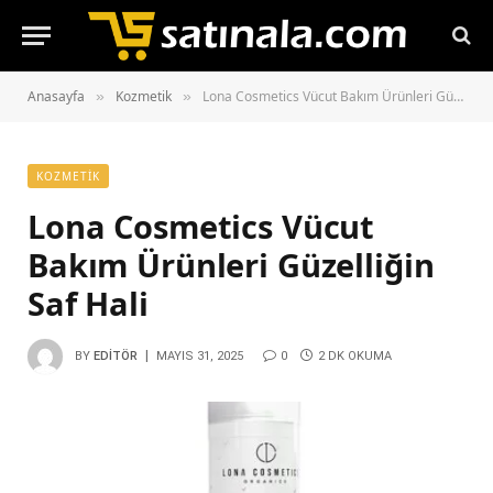
Anasayfa
Kozmetik
Lona Cosmetics Vücut Bakım Ürünleri Güzelliğin Saf Hali
»
»
KOZMETIK
Lona Cosmetics Vücut
Bakım Ürünleri Güzelliğin
Saf Hali
BY
EDITÖR
MAYIS 31, 2025
0
2 DK OKUMA