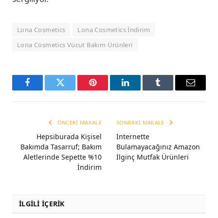
Lona Cosmetics
Lona Cosmetics İndirim
Lona Cosmetics Vücut Bakım Ürünleri
Facebook
Twitter
Pinterest
LinkedIn
Tumblr
Email
ÖNCEKI MAKALE
SONRAKI MAKALE
Hepsiburada Kişisel
İnternette
Bakımda Tasarruf; Bakım
Bulamayacağınız Amazon
Aletlerinde Sepette %10
İlginç Mutfak Ürünleri
İndirim
İLGİLİ İÇERİK