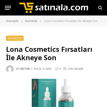
Anasayfa
Kozmetik
Lona Cosmetics Fırsatları İle Akneye Son
»
»
KOZMETIK
Lona Cosmetics Fırsatları
İle Akneye Son
BY
EDITÖR
EYLÜL 3, 2025
0
2 DK OKUMA