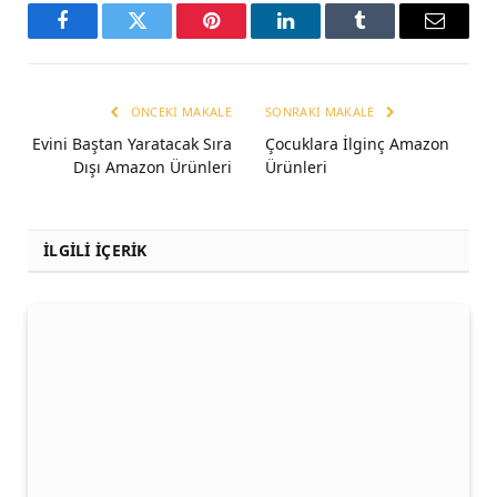
Facebook
Twitter
Pinterest
LinkedIn
Tumblr
Email
ÖNCEKI MAKALE
SONRAKI MAKALE
Evini Baştan Yaratacak Sıra
Çocuklara İlginç Amazon
Dışı Amazon Ürünleri
Ürünleri
İLGİLİ İÇERİK