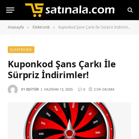
Anasayfa
Elektronik
Kuponkod Şans Çarkı İle Sürpriz İndirimler!
»
»
ELEKTRONIK
Kuponkod Şans Çarkı İle
Sürpriz İndirimler!
BY
EDITÖR
HAZIRAN 12, 2025
0
2 DK OKUMA