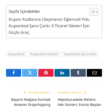
Sayfa İçindekiler
Kupon Kodlarına Ulaşmanın Eğlenceli Yolu
Kuponkod Şans Çarkı; E-Ticaret Siteleri İçin
Güçlü Araç
Kuponkod
Kuponkod indirim
Kuponkod Şans Çarkı
Facebook
Twitter
Pinterest
LinkedIn
Tumblr
Email
ÖNCEKI MAKALE
SONRAKI MAKALE
Başarılı Mağaza Kurmak
Hepsiburadada Melaris
Amazon Dropshipping
Halı Günleri; Evinizi Baştan