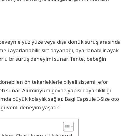
 ebeveynle yüz yüze veya dışa dönük sürüş arasında
eli ayarlanabilir sırt dayanağı, ayarlanabilir ayak
orlu br sürüş deneyimi sunar. Tente, bebeğin
nebilen ön tekerleklerle bilyeli sistemi, efor
 sunar. Alüminyum gövde yapısı dayanıklılığı
ımda büyük kolaylık sağlar. Bagi Capsule I-Size oto
i güvenli deneyim yaşatır.
 Alanı, Sizin Huzurlu Uykunuz!