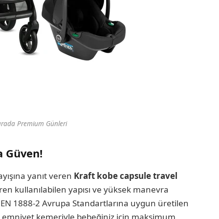
urada Premium Günleri
a Güven!
ayışına yanıt veren
Kraft kobe capsule travel
en kullanılabilen yapısı ve yüksek manevra
r. EN 1888-2 Avrupa Standartlarına uygun üretilen
lı emniyet kemeriyle bebeğiniz için maksimum