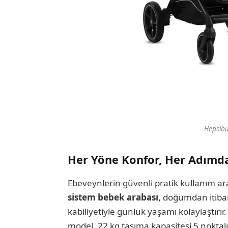
Hepsib
Her Yöne Konfor, Her Adımd
Ebeveynlerin güvenli pratik kullanım ar
sistem bebek arabası,
doğumdan itibar
kabiliyetiyle günlük yaşamı kolaylaştırı
model, 22 kg taşıma kapasitesi 5 nokta