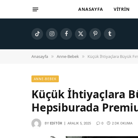
ANASAYFA
VITRIN
TikTok
Instagram
Facebook
X
Pinterest
Tumblr
(Twitter)
Anasayfa
Anne-Bebek
Küçük İhtiyaçlara Büyük Fı
»
»
ANNE-BEBEK
Küçük İhtiyaçlara B
Hepsiburada Premiu
BY
EDITÖR
ARALIK 5, 2025
0
2 DK OKUMA