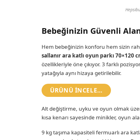
Hepsib
Bebeğinizin Güvenli Alan
Hem bebeğinizin konforu hem sizin raha
sallanır ara katlı oyun parkı 70×120 
özellikleriyle öne çıkıyor. 3 farklı poz
yatağıyla aynı hizaya getirilebilir.
ÜRÜNÜ INCELE…
Alt değiştirme, uyku ve oyun olmak üzer
kısa kenarı sayesinde minikler, oyun alan
9 kg taşıma kapasiteli fermuarlı ara ka