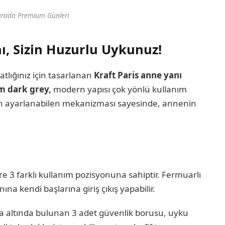
urada Premium Günleri
ı, Sizin Huzurlu Uykunuz!
tlığınız için tasarlanan
Kraft Paris
anne yanı
cm dark grey,
modern yapısı çok yönlü kullanım
isyon ayarlanabilen mekanizması sayesinde, annenin
e 3 farklı kullanım pozisyonuna sahiptir. Fermuarlı
ına kendi başlarına giriş çıkış yapabilir.
tla altında bulunan 3 adet güvenlik borusu, uyku