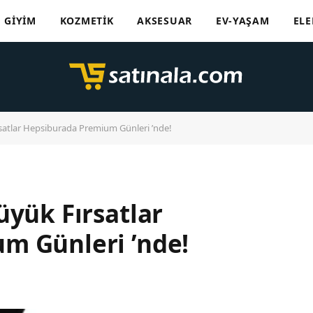
GIYIM
KOZMETIK
AKSESUAR
EV-YAŞAM
ELE
rsatlar Hepsiburada Premium Günleri ’nde!
üyük Fırsatlar
m Günleri ’nde!