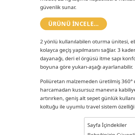
güvenlik sunar.
ÜRÜNÜ INCELE…
2 yönlü kullanılabilen oturma ünitesi,
kolayca geçiş yapılmasını sağlar. 3 kadem
dayanağı, deri el örgüsü itme sapı konf
boyuna göre yukarı-aşağı ayarlanabilir.
Poliüretan malzemeden üretilmiş 360° dö
harcamadan kusursuz manevra kabiliyeti
artırırken, geniş alt sepet günlük kullan
koltuğu ile uyumlu travel sistem özelliğ
Sayfa İçindekiler
Bebeğinizin Güvenli