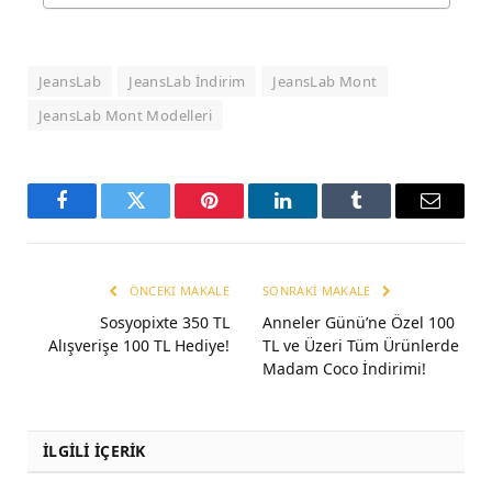
JeansLab
JeansLab İndirim
JeansLab Mont
JeansLab Mont Modelleri
Facebook
Twitter
Pinterest
LinkedIn
Tumblr
Email
ÖNCEKI MAKALE
SONRAKI MAKALE
Sosyopixte 350 TL
Anneler Günü’ne Özel 100
Alışverişe 100 TL Hediye!
TL ve Üzeri Tüm Ürünlerde
Madam Coco İndirimi!
İLGİLİ İÇERİK