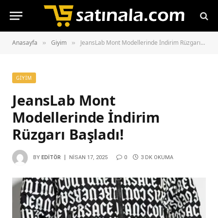
Anasayfa
Giyim
JeansLab Mont Modellerinde İndirim Rüzgarı Başladı!
»
»
GIYIM
JeansLab Mont
Modellerinde İndirim
Rüzgarı Başladı!
BY
EDITÖR
NISAN 17, 2025
0
3 DK OKUMA