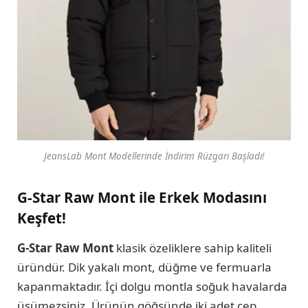
JeansLab Mont Modellerinde İndirim Rüzgarı Başladı!
G-Star Raw Mont ile Erkek Modasını
Keşfet!
G-Star Raw Mont
klasik özeliklere sahip kaliteli
üründür. Dik yakalı mont, düğme ve fermuarla
kapanmaktadır. İçi dolgu montla soğuk havalarda
üşümezsiniz. Ürünün göğsünde iki adet cep