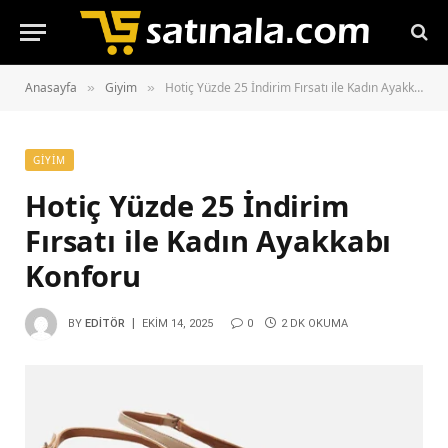
Anasayfa
Giyim
Hotiç Yüzde 25 İndirim Fırsatı ile Kadın Ayakkabı Konforu
»
»
GIYIM
Hotiç Yüzde 25 İndirim
Fırsatı ile Kadın Ayakkabı
Konforu
BY
EDITÖR
EKIM 14, 2025
0
2 DK OKUMA