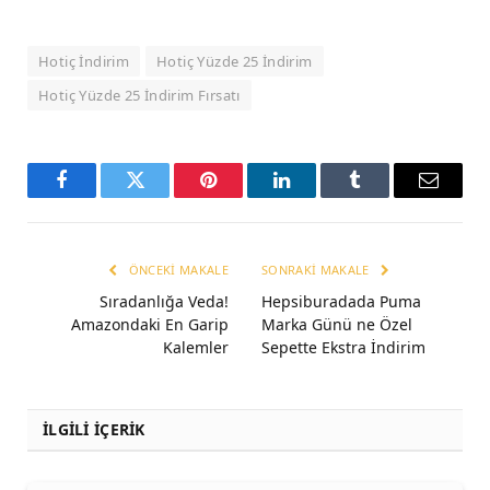
Hotiç İndirim
Hotiç Yüzde 25 İndirim
Hotiç Yüzde 25 İndirim Fırsatı
Facebook
Twitter
Pinterest
LinkedIn
Tumblr
Email
ÖNCEKI MAKALE
SONRAKI MAKALE
Sıradanlığa Veda!
Hepsiburadada Puma
Amazondaki En Garip
Marka Günü ne Özel
Kalemler
Sepette Ekstra İndirim
İLGİLİ İÇERİK