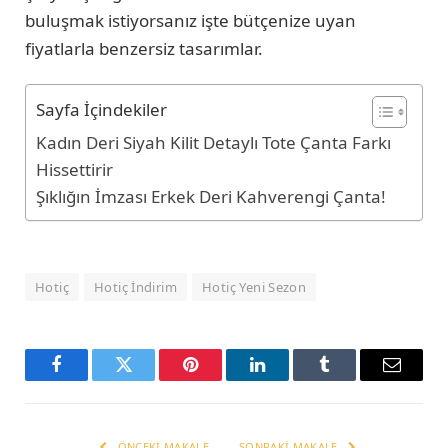
buluşmak istiyorsanız işte bütçenize uyan
fiyatlarla benzersiz tasarımlar.
Sayfa İçindekiler
Kadın Deri Siyah Kilit Detaylı Tote Çanta Farkı
Hissettirir
Şıklığın İmzası Erkek Deri Kahverengi Çanta!
Hotiç
Hotiç İndirim
Hotiç Yeni Sezon
Facebook
Twitter
Pinterest
LinkedIn
Tumblr
Email
ÖNCEKI MAKALE
SONRAKI MAKALE