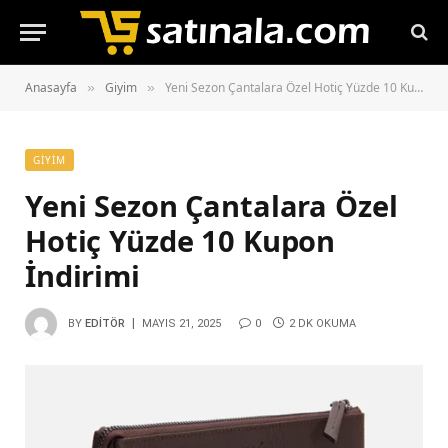
Anasayfa
Giyim
Yeni Sezon Çantalara Özel Hotiç Yüzde 10 Kupon İndirimi
»
»
GIYIM
Yeni Sezon Çantalara Özel
Hotiç Yüzde 10 Kupon
İndirimi
BY
EDITÖR
MAYIS 21, 2025
0
2 DK OKUMA