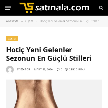
Anasayfa
Giyim
Hotiç Yeni Gelenler Sezonun En Güçlü Stilleri
»
»
GIYIM
Hotiç Yeni Gelenler
Sezonun En Güçlü Stilleri
BY
EDITÖR
MART 28, 2026
0
2 DK OKUMA