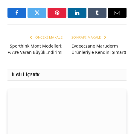
Facebook
Twitter
Pinterest
LinkedIn
Tumblr
Email
ÖNCEKI MAKALE
SONRAKI MAKALE
Sporthink Mont Modelleri;
Evdeeczane Maruderm
%73’e Varan Büyük İndirim!
Ürünleriyle Kendini Şımart!
İLGİLİ İÇERİK