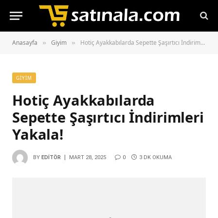
Anasayfa
Giyim
Hotiç Ayakkabılarda Sepette Şaşırtıcı İndirimleri Yakala!
»
»
GIYIM
Hotiç Ayakkabılarda
Sepette Şaşırtıcı İndirimleri
Yakala!
BY
EDITÖR
MART 28, 2025
0
3 DK OKUMA