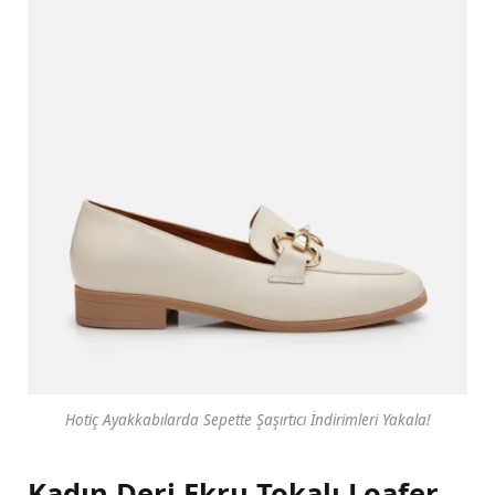
Hotiç Ayakkabılarda Sepette Şaşırtıcı İndirimleri Yakala!
Kadın Deri Ekru Tokalı Loafer