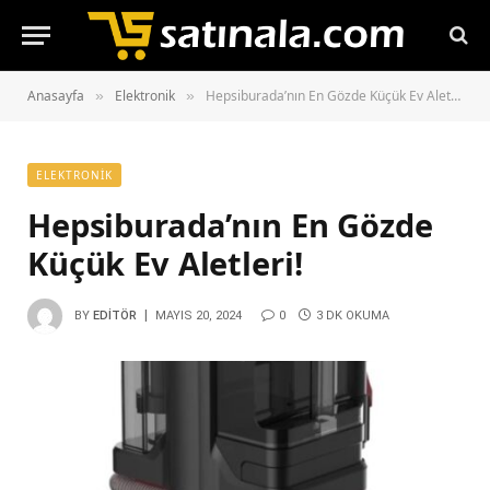
Anasayfa
Elektronik
Hepsiburada’nın En Gözde Küçük Ev Aletleri!
»
»
ELEKTRONIK
Hepsiburada’nın En Gözde
Küçük Ev Aletleri!
BY
EDITÖR
MAYIS 20, 2024
0
3 DK OKUMA