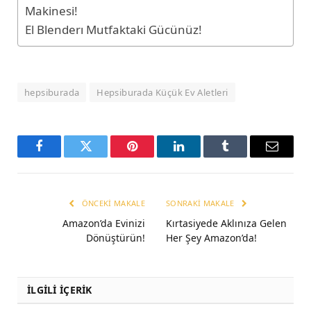
Makinesi!
El Blenderı Mutfaktaki Gücünüz!
hepsiburada
Hepsiburada Küçük Ev Aletleri
Facebook
Twitter
Pinterest
LinkedIn
Tumblr
Email
ÖNCEKI MAKALE
SONRAKI MAKALE
Amazon’da Evinizi
Kırtasiyede Aklınıza Gelen
Dönüştürün!
Her Şey Amazon’da!
İLGİLİ İÇERİK