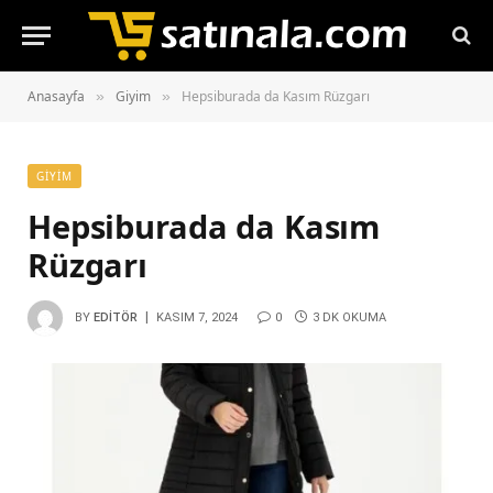
Anasayfa
Giyim
Hepsiburada da Kasım Rüzgarı
»
»
GIYIM
Hepsiburada da Kasım
Rüzgarı
BY
EDITÖR
KASIM 7, 2024
0
3 DK OKUMA