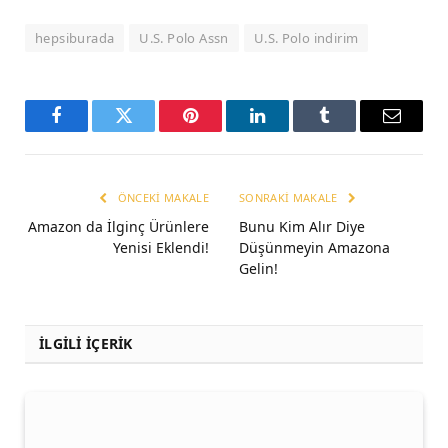
hepsiburada
U.S. Polo Assn
U.S. Polo indirim
Facebook
Twitter
Pinterest
LinkedIn
Tumblr
Email
ÖNCEKI MAKALE
SONRAKI MAKALE
Amazon da İlginç Ürünlere
Bunu Kim Alır Diye
Yenisi Eklendi!
Düşünmeyin Amazona
Gelin!
İLGİLİ İÇERİK