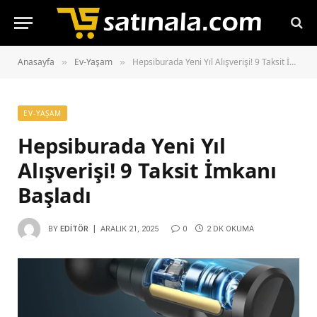
Anasayfa
Ev-Yaşam
Hepsiburada Yeni Yıl Alışverişi! 9 Taksit İmkanı Başladı
»
»
EV-YAŞAM
Hepsiburada Yeni Yıl
Alışverişi! 9 Taksit İmkanı
Başladı
BY
EDITÖR
ARALIK 21, 2025
0
2 DK OKUMA