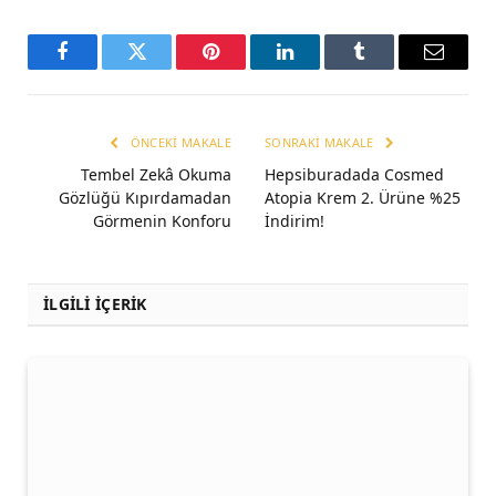
Facebook
Twitter
Pinterest
LinkedIn
Tumblr
Email
ÖNCEKI MAKALE
SONRAKI MAKALE
Tembel Zekâ Okuma
Hepsiburadada Cosmed
Gözlüğü Kıpırdamadan
Atopia Krem 2. Ürüne %25
Görmenin Konforu
İndirim!
İLGİLİ İÇERİK