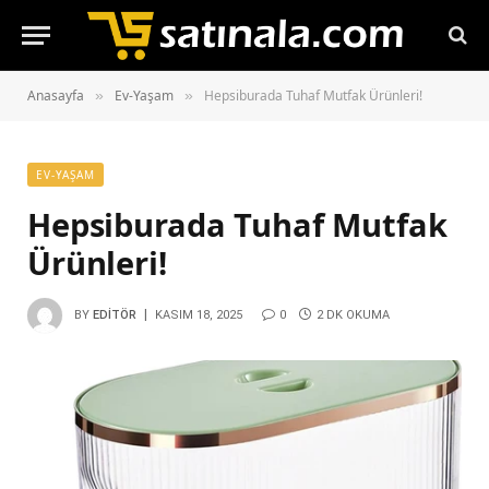
Anasayfa
Ev-Yaşam
Hepsiburada Tuhaf Mutfak Ürünleri!
»
»
EV-YAŞAM
Hepsiburada Tuhaf Mutfak
Ürünleri!
BY
EDITÖR
KASIM 18, 2025
0
2 DK OKUMA