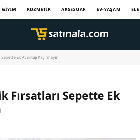
GIYIM
KOZMETIK
AKSESUAR
EV-YAŞAM
ELE
ı Sepette Ek Avantajı Kaçırmayın
k Fırsatları Sepette Ek
n