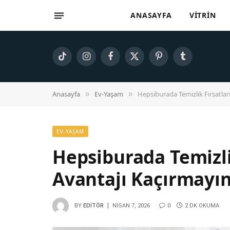
ANASAYFA
VITRIN
TikTok
Instagram
Facebook
X
Pinterest
Tumblr
(Twitter)
Anasayfa
Ev-Yaşam
Hepsiburada Temizlik Fırsatlar
»
»
EV-YAŞAM
Hepsiburada Temizli
Avantajı Kaçırmayı
BY
EDITÖR
NISAN 7, 2026
0
2 DK OKUMA