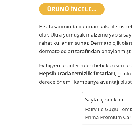
ÜRÜNÜ INCELE…
Bez tasarımında bulunan kaka ile çiş ceb
olur. Ultra yumuşak malzeme yapısı sa
rahat kullanım sunar. Dermatolojik olara
dermatologları tarafından onaylanmıştır.
Ev hijyen ürünlerinden bebek bakım ür
Hepsiburada temizlik fırsatları,
günlük
derece önemli kampanya avantajı oluşt
Sayfa İçindekiler
Fairy İle Güçlü Temi
Prima Premium Care