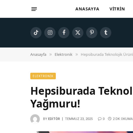
ANASAYFA
VITRIN
TikTok
Instagram
Facebook
X
Pinterest
Tumblr
(Twitter)
Anasayfa
Elektronik
Hepsiburada Teknolojik Ürün
»
»
ELEKTRONIK
Hepsiburada Teknol
Yağmuru!
BY
EDITÖR
TEMMUZ 23, 2025
0
2 DK OKUMA