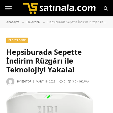
Anasayfa
Elektronik
Hepsiburada Sepette İndirim Rüzgârı ile Teknolojiyi Yakala!
»
»
ELEKTRONIK
Hepsiburada Sepette
İndirim Rüzgârı ile
Teknolojiyi Yakala!
BY
EDITÖR
MART 18, 2025
0
3 DK OKUMA