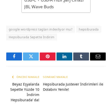
JBL Wave Buds
google wordpress tagları indexliyor mu?
hepsiburada
Hepsiburada Sepette İndirim
Facebook
Twitter
Pinterest
LinkedIn
Tumblr
Email
ÖNCEKI MAKALE
SONRAKI MAKALE
Beyaz Eşyalarda
Hepsiburada Justever İndirimleri ile
Sepette Yüzde 10
Dolabını Yenile!
İndirim
Hepsiburada’ da!