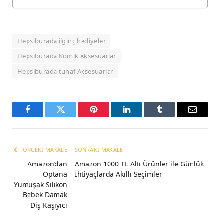
Hepsiburada ilginç hediyeler
Hepsiburada Komik Aksesuarlar
Hepsiburada tuhaf Aksesuarlar
Facebook
Twitter
Pinterest
LinkedIn
Tumblr
Email
ÖNCEKI MAKALE
SONRAKI MAKALE
Amazon’dan
Amazon 1000 TL Altı Ürünler ile Günlük
Optana
İhtiyaçlarda Akıllı Seçimler
Yumuşak Silikon
Bebek Damak
Diş Kaşıyıcı