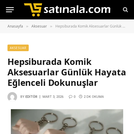
Anasayfa
Aksesuar
Hepsiburada Komik Aksesuarlar Günlük Hayata Eğlenceli Dokunuşlar
»
»
AKSESUAR
Hepsiburada Komik
Aksesuarlar Günlük Hayata
Eğlenceli Dokunuşlar
BY
EDITÖR
MART 3, 2026
0
2 DK OKUMA