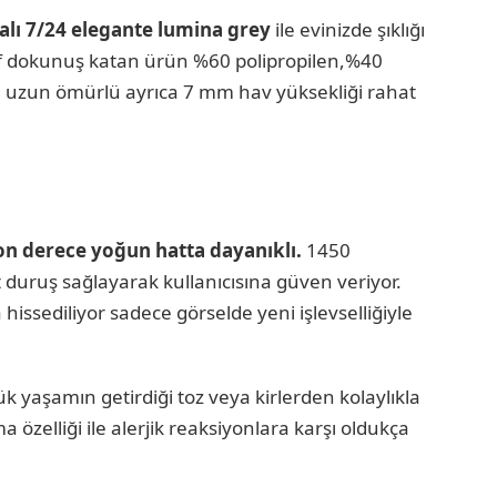
alı 7/24 elegante lumina grey
ile evinizde şıklığı
rif dokunuş katan ürün %60 polipropilen,%40
 ile uzun ömürlü ayrıca 7 mm hav yüksekliği rahat
n derece yoğun hatta dayanıklı.
1450
duruş sağlayarak kullanıcısına güven veriyor.
issediliyor sadece görselde yeni işlevselliğiyle
ük yaşamın getirdiği toz veya kirlerden kolaylıkla
a özelliği ile alerjik reaksiyonlara karşı oldukça