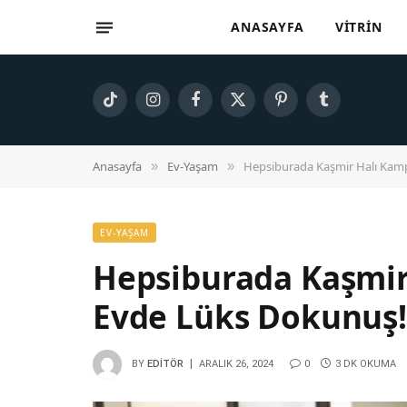
ANASAYFA
VITRIN
TikTok
Instagram
Facebook
X
Pinterest
Tumblr
(Twitter)
Anasayfa
Ev-Yaşam
Hepsiburada Kaşmir Halı Kamp
»
»
EV-YAŞAM
Hepsiburada Kaşmir
Evde Lüks Dokunuş!
BY
EDITÖR
ARALIK 26, 2024
0
3 DK OKUMA