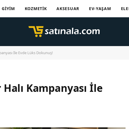
GIYIM
KOZMETIK
AKSESUAR
EV-YAŞAM
ELE
anyası İle Evde Lüks Dokunuş!
 Halı Kampanyası İle