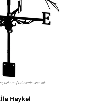
nç Dekoratif Ürünlerde Sınır Yok
İle Heykel