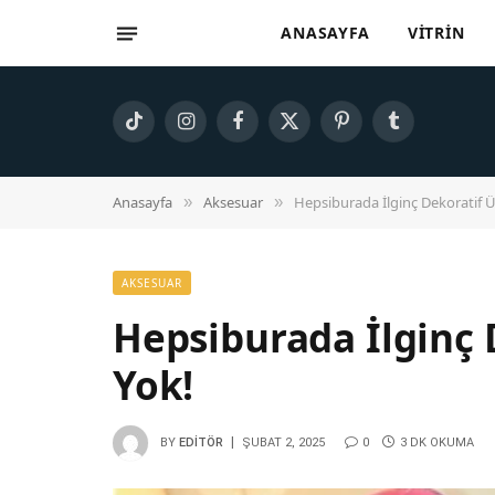
ANASAYFA
VITRIN
TikTok
Instagram
Facebook
X
Pinterest
Tumblr
(Twitter)
Anasayfa
Aksesuar
Hepsiburada İlginç Dekoratif Ü
»
»
AKSESUAR
Hepsiburada İlginç 
Yok!
BY
EDITÖR
ŞUBAT 2, 2025
0
3 DK OKUMA