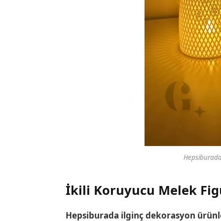
Hepsiburada
İkili Koruyucu Melek Fi
Hepsiburada ilginç dekorasyon ürünl