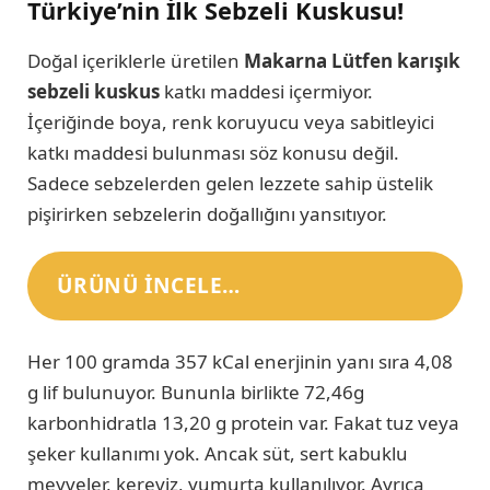
Türkiye’nin İlk Sebzeli Kuskusu!
Doğal içeriklerle üretilen
Makarna Lütfen karışık
sebzeli kuskus
katkı maddesi içermiyor.
İçeriğinde boya, renk koruyucu veya sabitleyici
katkı maddesi bulunması söz konusu değil.
Sadece sebzelerden gelen lezzete sahip üstelik
pişirirken sebzelerin doğallığını yansıtıyor.
ÜRÜNÜ INCELE…
Her 100 gramda 357 kCal enerjinin yanı sıra 4,08
g lif bulunuyor. Bununla birlikte 72,46g
karbonhidratla 13,20 g protein var. Fakat tuz veya
şeker kullanımı yok. Ancak süt, sert kabuklu
meyveler, kereviz, yumurta kullanılıyor. Ayrıca