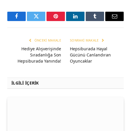
Facebook
Twitter
Pinterest
LinkedIn
Tumblr
Email
ÖNCEKI MAKALE
SONRAKI MAKALE
Hediye Alışverişinde
Hepsiburada Hayal
Sıradanlığa Son
Gücünü Canlandıran
Hepsiburada Yanında!
Oyuncaklar
İLGİLİ İÇERİK