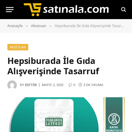
Anasayfa
Aksesuar
Hepsiburada İle Gıda Alışverişinde Tasarruf
»
»
AKSESUAR
Hepsiburada İle Gıda
Alışverişinde Tasarruf
BY
EDITÖR
MAYIS 2, 2025
0
2 DK OKUMA