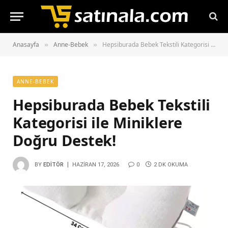
Anasayfa
Anne-Bebek
Hepsiburada Bebek Tekstili Kategorisi ile Miniklere Doğru Destek!
»
»
ANNE-BEBEK
Hepsiburada Bebek Tekstili
Kategorisi ile Miniklere
Doğru Destek!
BY
EDITÖR
HAZIRAN 17, 2026
0
2 DK OKUMA