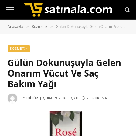
Anasayfa
Kozmetik
Gülün Dokunuşuyla Gelen Onarım Vücut Ve Saç Bakım Yağı
»
»
KOZMETIK
Gülün Dokunuşuyla Gelen
Onarım Vücut Ve Saç
Bakım Yağı
BY
EDITÖR
ŞUBAT 9, 2026
0
2 DK OKUMA