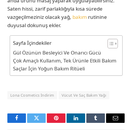
anda ürünü masaj yaparak uygulayabilirsiniz.
Saten hissi, zarif parlaklığıyla kısa sürede
vazgeçilmeziniz olacak yağ,
bakım
rutinine
duyusal dokunuş ekler.
Sayfa İçindekiler
Gül Özünün Besleyici Ve Onarıcı Gücü
Çok Amaçlı Kullanım, Tek Ürünle Etkili Bakım
Saçlar İçin Yoğun Bakım Ritüeli
Lona Cosmetics İndirim
Vücut Ve Saç Bakım Yağı
Facebook
Twitter
Pinterest
LinkedIn
Tumblr
Email