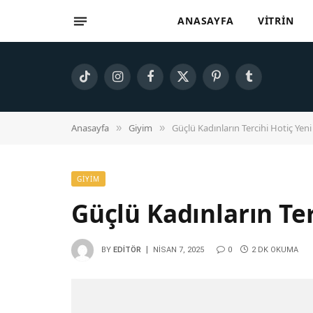
ANASAYFA
VITRIN
TikTok
Instagram
Facebook
X
Pinterest
Tumblr
(Twitter)
Anasayfa
Giyim
Güçlü Kadınların Tercihi Hotiç Yen
»
»
GIYIM
Güçlü Kadınların Ter
BY
EDITÖR
NISAN 7, 2025
0
2 DK OKUMA