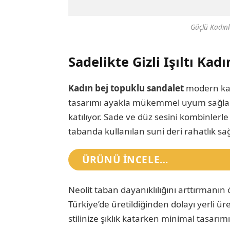
Güçlü Kadınl
Sadelikte Gizli Işıltı Kad
Kadın bej topuklu sandalet
modern kadı
tasarımı ayakla mükemmel uyum sağlark
katılıyor. Sade ve düz sesini kombinler
tabanda kullanılan suni deri rahatlık s
ÜRÜNÜ INCELE…
Neolit taban dayanıklılığını arttırmanı
Türkiye’de üretildiğinden dolayı yerli üre
stilinize şıklık katarken minimal tasa