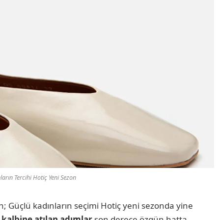
arın Tercihi Hotiç Yeni Sezon
n; Güçlü kadınların seçimi Hotiç yeni sezonda yine
kalbine atılan adımlar
son derece özgün hatta