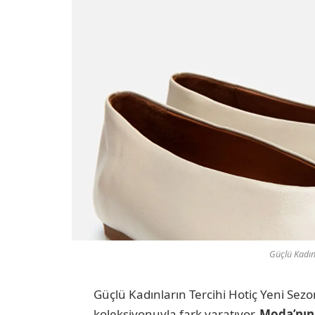
Güçlü Kadınl
Güçlü Kadınların Tercihi Hotiç Yeni Sezo
koleksiyonuyla fark yaratıyor.
Moda’nın 