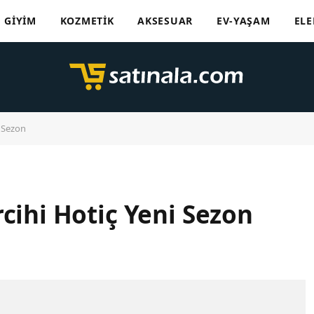
GIYIM
KOZMETIK
AKSESUAR
EV-YAŞAM
ELE
i Sezon
cihi Hotiç Yeni Sezon