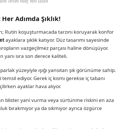
arın Tercihi Hotiç Yeni Sezon
 Her Adımda Şıklık!
on; Rutin koşuşturmacada tarzını koruyarak konfor
bet
ayaklara şıklık katıyor. Düz tasarımı sayesinde
ropların vazgeçilmez parçası haline dönüşüyor.
yanı sıra son derece kaliteli.
 parlak yüzeyiyle ışığı yansıtan şık görünüme sahip.
 temsil ediyor. Gerek iç kısmı gerekse iç tabanı
lirken ayaklar hava alıyor.
 blister yani vurma veya sürtünme riskini en aza
boşluk bırakmıyor ya da sıkmıyor ayrıca özgürce