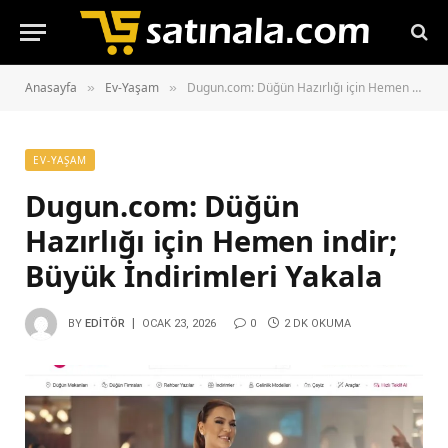
Anasayfa
Ev-Yaşam
Dugun.com: Düğün Hazırlığı için Hemen indir; Büyük İndirimleri Yakala
»
»
EV-YAŞAM
Dugun.com: Düğün
Hazırlığı için Hemen indir;
Büyük İndirimleri Yakala
BY
EDITÖR
OCAK 23, 2026
0
2 DK OKUMA