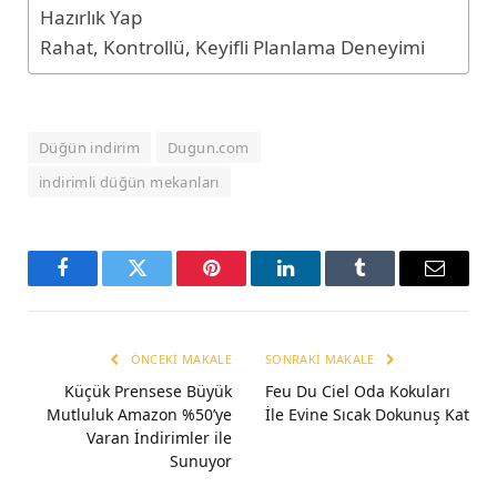
Hazırlık Yap
Rahat, Kontrollü, Keyifli Planlama Deneyimi
Düğün indirim
Dugun.com
indirimli düğün mekanları
Facebook
Twitter
Pinterest
LinkedIn
Tumblr
Email
ÖNCEKI MAKALE
SONRAKI MAKALE
Küçük Prensese Büyük
Feu Du Ciel Oda Kokuları
Mutluluk Amazon %50’ye
İle Evine Sıcak Dokunuş Kat
Varan İndirimler ile
Sunuyor