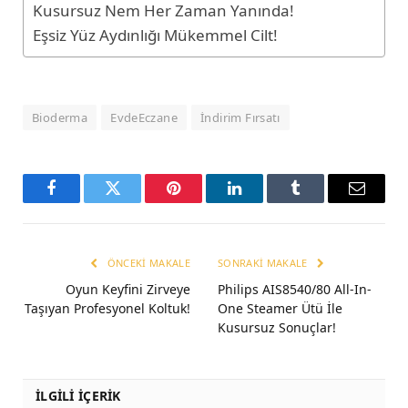
Kusursuz Nem Her Zaman Yanında!
Eşsiz Yüz Aydınlığı Mükemmel Cilt!
Bioderma
EvdeEczane
İndirim Fırsatı
Facebook
Twitter
Pinterest
LinkedIn
Tumblr
Email
ÖNCEKI MAKALE
SONRAKI MAKALE
Oyun Keyfini Zirveye
Philips AIS8540/80 All-In-
Taşıyan Profesyonel Koltuk!
One Steamer Ütü İle
Kusursuz Sonuçlar!
İLGİLİ İÇERİK