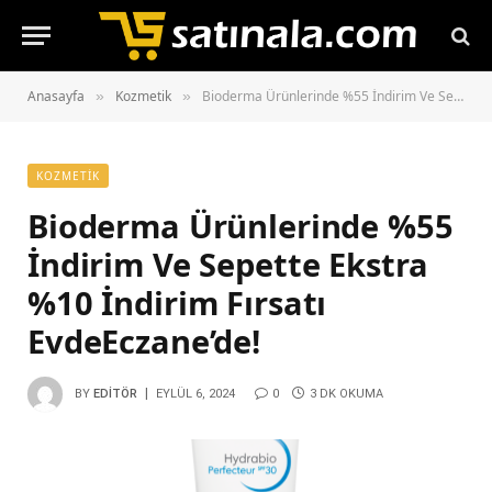
Anasayfa
Kozmetik
Bioderma Ürünlerinde %55 İndirim Ve Sepette Ekstra %10 İndirim Fırsatı EvdeEczane’de!
»
»
KOZMETIK
Bioderma Ürünlerinde %55
İndirim Ve Sepette Ekstra
%10 İndirim Fırsatı
EvdeEczane’de!
BY
EDITÖR
EYLÜL 6, 2024
0
3 DK OKUMA