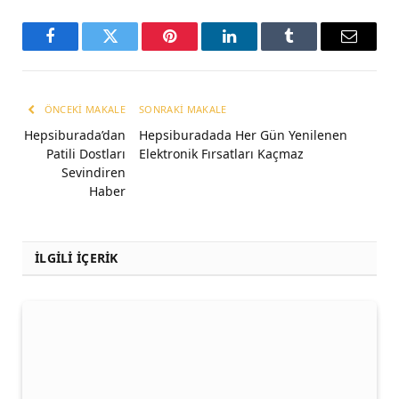
Facebook
Twitter
Pinterest
LinkedIn
Tumblr
Email
ÖNCEKI MAKALE
SONRAKI MAKALE
Hepsiburada’dan
Hepsiburadada Her Gün Yenilenen
Patili Dostları
Elektronik Fırsatları Kaçmaz
Sevindiren
Haber
İLGİLİ İÇERİK