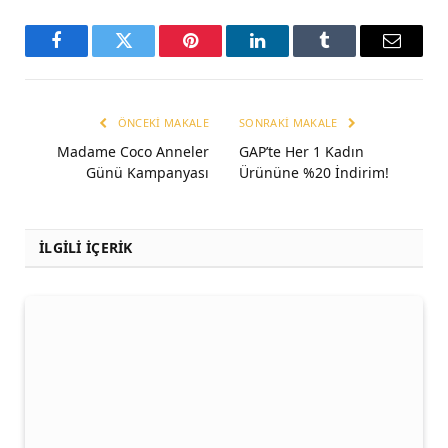
Facebook
Twitter
Pinterest
LinkedIn
Tumblr
Email
ÖNCEKI MAKALE
SONRAKI MAKALE
Madame Coco Anneler
GAP’te Her 1 Kadın
Günü Kampanyası
Ürününe %20 İndirim!
İLGİLİ İÇERİK