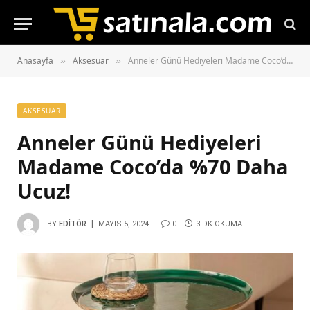
Anasayfa
Aksesuar
Anneler Günü Hediyeleri Madame Coco’da %70 Daha Ucuz!
»
»
AKSESUAR
Anneler Günü Hediyeleri
Madame Coco’da %70 Daha
Ucuz!
BY
EDITÖR
MAYIS 5, 2024
0
3 DK OKUMA