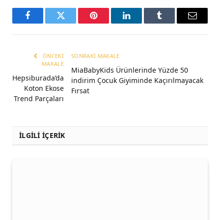
Facebook
Twitter
Pinterest
LinkedIn
Tumblr
Email
ÖNCEKI
SONRAKI MAKALE
MAKALE
MiaBabyKids Ürünlerinde Yüzde 50
Hepsiburada’da
indirim Çocuk Giyiminde Kaçırılmayacak
Koton Ekose
Fırsat
Trend Parçaları
İLGİLİ İÇERİK