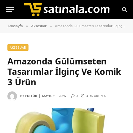
Anasayfa
Aksesuar
Amazonda Gülümseten Tasarımlar İlginç Ve Komik 3 Ürün
»
»
AKSESUAR
Amazonda Gülümseten
Tasarımlar İlginç Ve Komik
3 Ürün
BY
EDITÖR
MAYIS 21, 2026
0
3 DK OKUMA