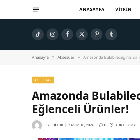
ANASAYFA
VITRIN
TikTok
Instagram
Facebook
X
Pinterest
Tumblr
(Twitter)
Anasayfa
Aksesuar
Amazonda Bulabileceğiniz En T
»
»
AKSESUAR
Amazonda Bulabilec
Eğlenceli Ürünler!
BY
EDITÖR
KASIM 18, 2024
0
3 DK OKUMA