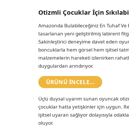
Otizmli Çocuklar İçin Sıkıla
Amazonda Bulabileceğiniz En Tuhaf Ve Eğ
tasarlanan yeni geliştirilmiş labirent fit
Sakinleştirici deneyime davet eden oyunca
boncuklarla hem görsel hem işitsel tatmi
malzemelerin hareketi izlenirken rahatlı
duygulardan arındırıyor.
ÜRÜNÜ INCELE…
Üçlü duysal uyarım sunan oyuncak otizm
çocuklar hatta yetişkinler için uygun. Re
işitsel uyaran sağlıyor dolayısıyla oda
oluyor.