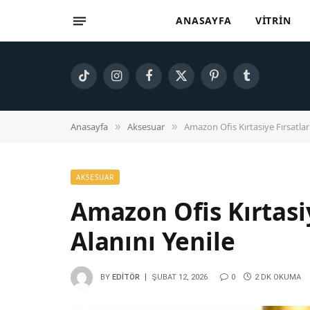
ANASAYFA
VITRIN
TikTok
Instagram
Facebook
X
Pinterest
Tumblr
(Twitter)
Anasayfa
Aksesuar
Amazon Ofis Kırtasiye Fırsatları
»
»
AKSESUAR
Amazon Ofis Kırtasiy
Alanını Yenile
BY
EDITÖR
ŞUBAT 12, 2026
0
2 DK OKUMA