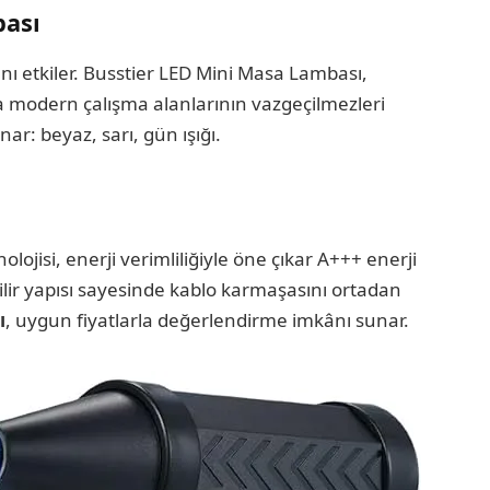
bası
ı etkiler. Busstier LED Mini Masa Lambası,
a modern çalışma alanlarının vazgeçilmezleri
r: beyaz, sarı, gün ışığı.
jisi, enerji verimliliğiyle öne çıkar A+++ enerji
bilir yapısı sayesinde kablo karmaşasını ortadan
ı
, uygun fiyatlarla değerlendirme imkânı sunar.