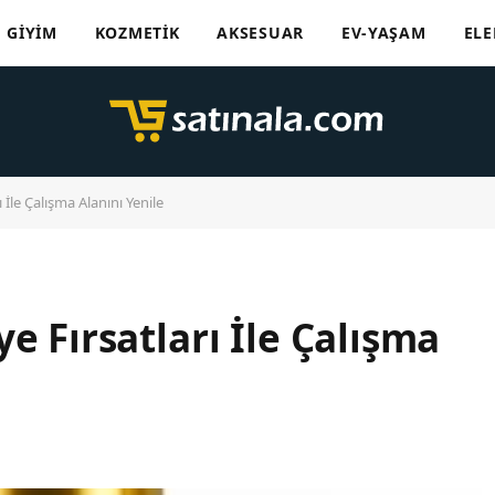
GIYIM
KOZMETIK
AKSESUAR
EV-YAŞAM
ELE
 İle Çalışma Alanını Yenile
e Fırsatları İle Çalışma