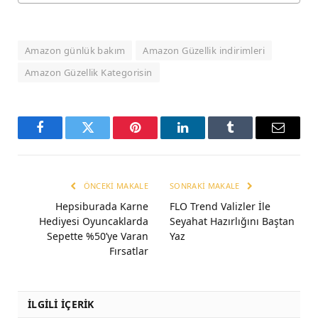
Amazon günlük bakım
Amazon Güzellik indirimleri
Amazon Güzellik Kategorisin
Facebook
Twitter
Pinterest
LinkedIn
Tumblr
Email
ÖNCEKI MAKALE
SONRAKI MAKALE
Hepsiburada Karne
FLO Trend Valizler İle
Hediyesi Oyuncaklarda
Seyahat Hazırlığını Baştan
Sepette %50’ye Varan
Yaz
Fırsatlar
İLGİLİ İÇERİK