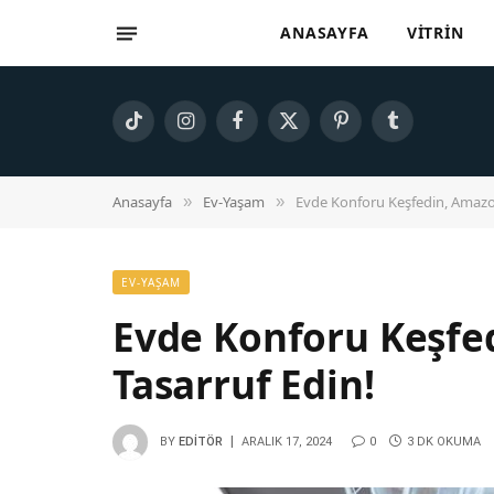
ANASAYFA
VITRIN
TikTok
Instagram
Facebook
X
Pinterest
Tumblr
(Twitter)
Anasayfa
Ev-Yaşam
Evde Konforu Keşfedin, Amazon 
»
»
EV-YAŞAM
Evde Konforu Keşfed
Tasarruf Edin!
BY
EDITÖR
ARALIK 17, 2024
0
3 DK OKUMA