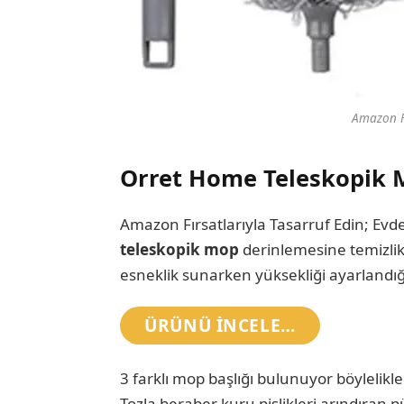
Amazon Fı
Orret Home Teleskopik M
Amazon Fırsatlarıyla Tasarruf Edin; Evdek
teleskopik mop
derinlemesine temizlik
esneklik sunarken yüksekliği ayarlandığı
ÜRÜNÜ INCELE…
3 farklı mop başlığı bulunuyor böylelikle 
Tozla beraber kuru pislikleri arındıran p