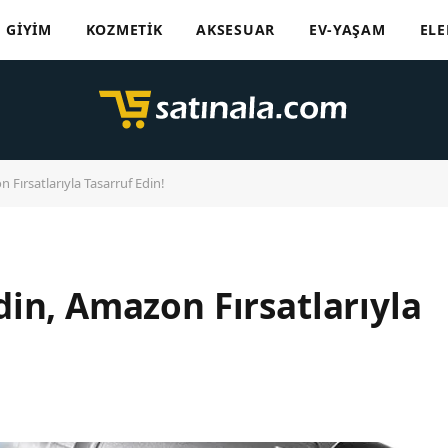
GIYIM
KOZMETIK
AKSESUAR
EV-YAŞAM
ELE
Fırsatlarıyla Tasarruf Edin!
in, Amazon Fırsatlarıyla