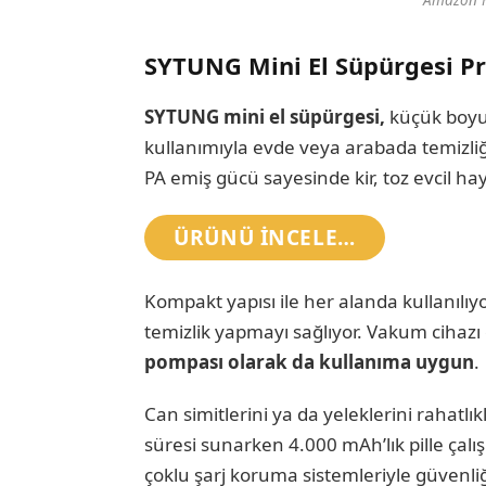
Amazon Fı
SYTUNG Mini El Süpürgesi Pra
SYTUNG mini el süpürgesi,
küçük boyu
kullanımıyla evde veya arabada temizliğ
PA emiş gücü sayesinde kir, toz evcil hayva
ÜRÜNÜ INCELE…
Kompakt yapısı ile her alanda kullanılıy
temizlik yapmayı sağlıyor. Vakum cihazı 
pompası olarak da kullanıma uygun
.
Can simitlerini ya da yeleklerini rahatlıkl
süresi sunarken 4.000 mAh’lık pille çalış
çoklu şarj koruma sistemleriyle güvenliği