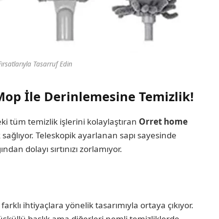
rsatlarıyla Tasarruf Edin
op İle Derinlemesine Temizlik!
i tüm temizlik işlerini kolaylaştıran
Orret home
 sağlıyor. Teleskopik ayarlanan sapı sayesinde
ndan dolayı sırtınızı zorlamıyor.
farklı ihtiyaçlara yönelik tasarımıyla ortaya çıkıyor.
üsküllü başlık ama diğerleri nemli temizliklerde