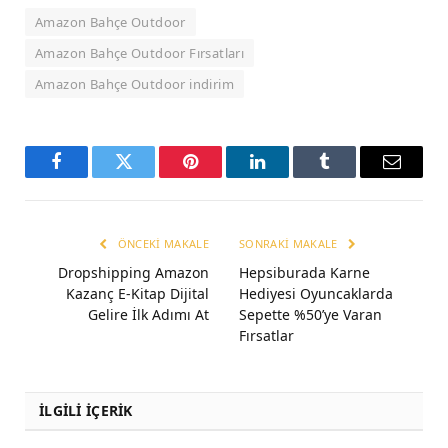
Amazon Bahçe Outdoor
Amazon Bahçe Outdoor Fırsatları
Amazon Bahçe Outdoor indirim
Facebook
Twitter
Pinterest
LinkedIn
Tumblr
Email
ÖNCEKI MAKALE
SONRAKI MAKALE
Dropshipping Amazon
Hepsiburada Karne
Kazanç E-Kitap Dijital
Hediyesi Oyuncaklarda
Gelire İlk Adımı At
Sepette %50’ye Varan
Fırsatlar
İLGİLİ İÇERİK